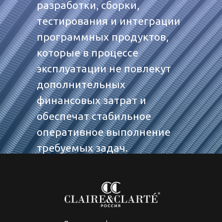
разработки, сборки,
тестирования и интеграции
программных продуктов,
которые в процессе
эксплуатации не повлекут
дополнительных
финансовых затрат и
обеспечат стабильное
оперативное выполнение
требуемых задач.